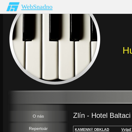
WebSnadno
H
Zlín - Hotel Baltaci
O nás
Repertoár
KAMENNÝ OBKLAD
Vylaď