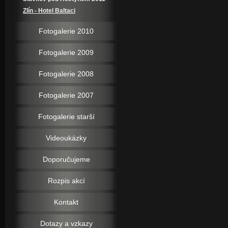
Zlín - Hotel Baltaci
Fotogalerie 2010
Fotogalerie 2009
Fotogalerie 2008
Fotogalerie 2007
Fotogalerie starší
Videoukázky
Doporučujeme
Rozpis akcí
Kontakt
Dotazy a vzkazy