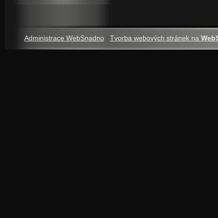
Administrace WebSnadno
|
Tvorba webových stránek na
Web