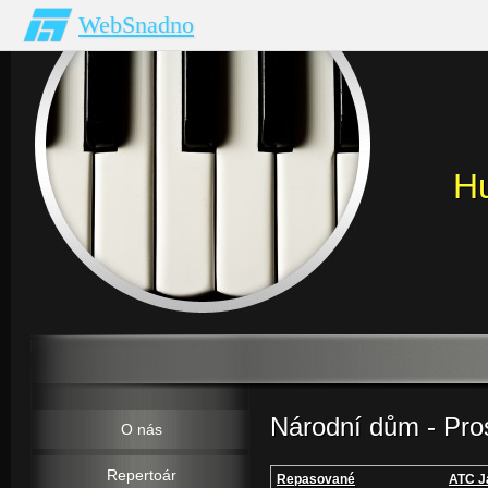
WebSnadno
H
Národní dům - Pro
O nás
Repertoár
Repasované
ATC J