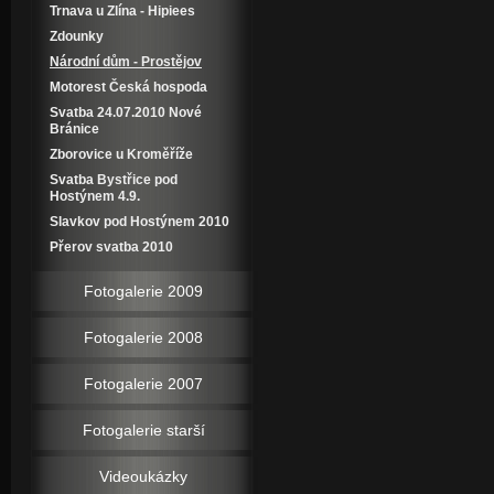
Trnava u Zlína - Hipiees
Zdounky
Národní dům - Prostějov
Motorest Česká hospoda
Svatba 24.07.2010 Nové
Bránice
Zborovice u Kroměříže
Svatba Bystřice pod
Hostýnem 4.9.
Slavkov pod Hostýnem 2010
Přerov svatba 2010
Fotogalerie 2009
Fotogalerie 2008
Fotogalerie 2007
Fotogalerie starší
Videoukázky