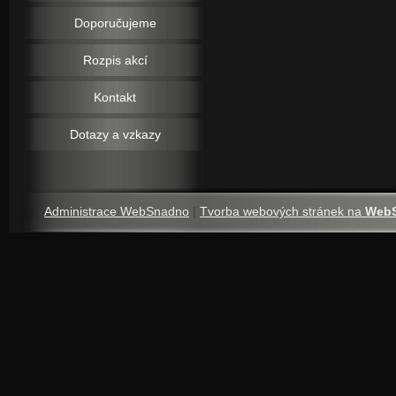
Doporučujeme
Rozpis akcí
Kontakt
Dotazy a vzkazy
Administrace WebSnadno
|
Tvorba webových stránek na
Web