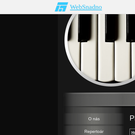
WebSnadno
P
O nás
Repertoár
H