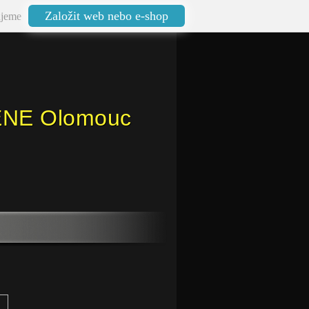
Založit web nebo e-shop
jeme
ENE Olomouc