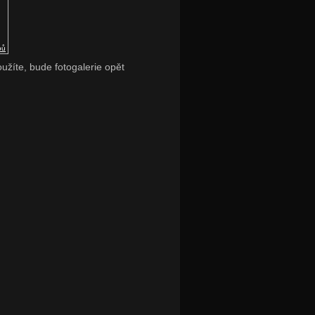
pů
oužíte, bude fotogalerie opět