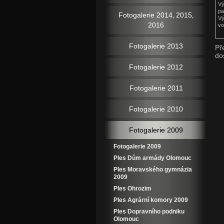
Vý
pa
Fotogalerie 2014‚ 2015‚
Vý
2016
vo
Fotogalerie 2013
Př
do
Fotogalerie 2012
Fotogalerie 2011
Fotogalerie 2010
Fotogalerie 2009
Fotogalerie 2009
Ples Dům armády Olomouc
Ples Moravského gymnázia
2009
Ples Ohrozim
Ples Agrární komory 2009
Ples Dopravního podniku
Olomouc