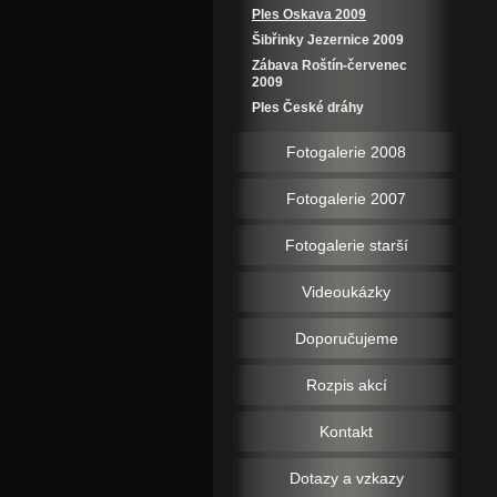
Ples Oskava 2009
Šibřinky Jezernice 2009
Zábava Roštín-červenec
2009
Ples České dráhy
Fotogalerie 2008
Fotogalerie 2007
Fotogalerie starší
Videoukázky
Doporučujeme
Rozpis akcí
Kontakt
Dotazy a vzkazy