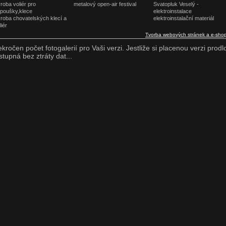
roba voliér pro
metalový open-air festival
Svatopluk Veselý -
poušky,klece
elektroinstalace
roba chovatelských klecí a
elektroinstalační materiál
liér
Tvorba webových stránek a e-sho
ekročen počet fotogalerií pro Vaši verzi. Jestliže si placenou verzi prodl
stupná bez ztráty dat...