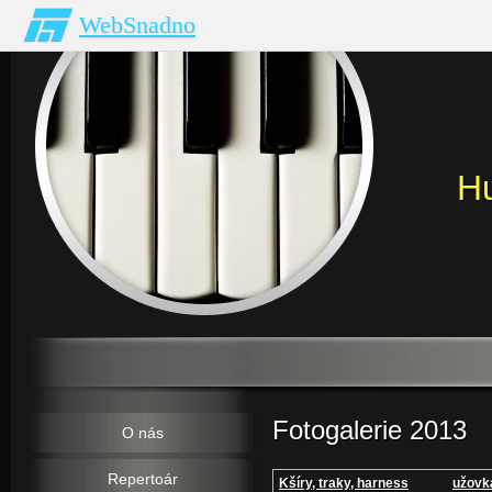
WebSnadno
H
Fotogalerie 2013
O nás
Repertoár
Kšíry, traky, harness
užovk