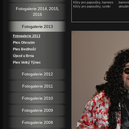
Kširy pro papoušky, harness
barevné
Kšíry pro papoušky, szelki
aktuál
Fotogalerie 2014‚ 2015‚
2016
Fotogalerie 2013
Fotogalerie 2013
Ples Ohrozim
Ples Bedihošť
Újezd u Brna
Ples Velký Týnec
Fotogalerie 2012
Fotogalerie 2011
Fotogalerie 2010
Fotogalerie 2009
Fotogalerie 2008