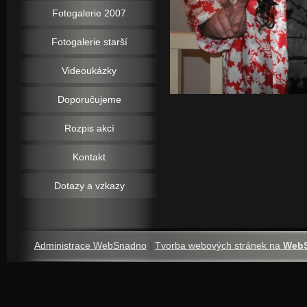
Fotogalerie 2007
Fotogalerie starší
Videoukázky
Doporučujeme
Rozpis akcí
Kontakt
Dotazy a vzkazy
Administrace WebSnadno
|
Tvorba webových stránek na
Web