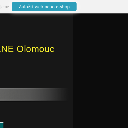
Založit web nebo e-shop
jeme
ENE Olomouc