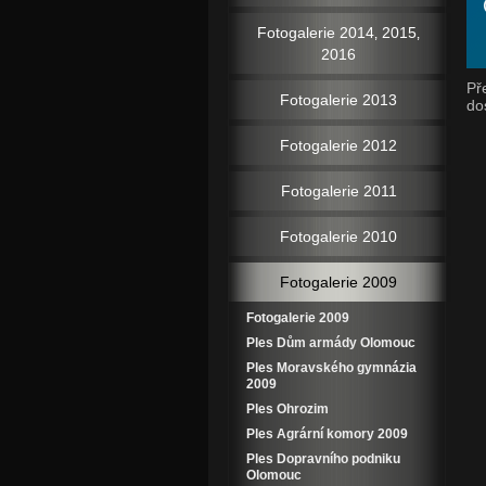
Fotogalerie 2014‚ 2015‚
2016
Př
Fotogalerie 2013
do
Fotogalerie 2012
Fotogalerie 2011
Fotogalerie 2010
Fotogalerie 2009
Fotogalerie 2009
Ples Dům armády Olomouc
Ples Moravského gymnázia
2009
Ples Ohrozim
Ples Agrární komory 2009
Ples Dopravního podniku
Olomouc