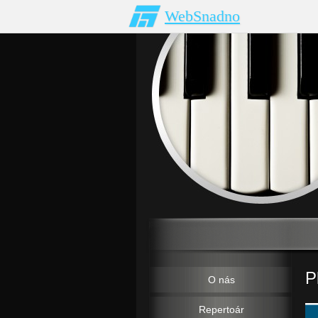
WebSnadno
P
O nás
Repertoár