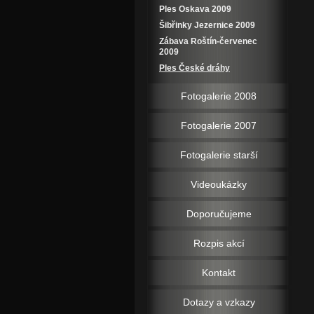
Ples Oskava 2009
Šibřinky Jezernice 2009
Zábava Roštín-červenec
2009
Ples České dráhy
Fotogalerie 2008
Fotogalerie 2007
Fotogalerie starší
Videoukázky
Doporučujeme
Rozpis akcí
Kontakt
Dotazy a vzkazy