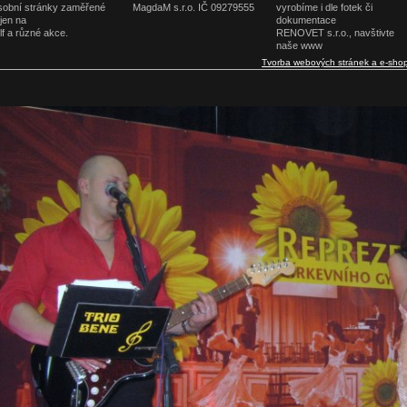
obní stránky zaměřené
MagdaM s.r.o. IČ 09279555
vyrobíme i dle fotek či
jen na
dokumentace
lf a různé akce.
RENOVET s.r.o., navštivte
naše www
Tvorba webových stránek a e-sho