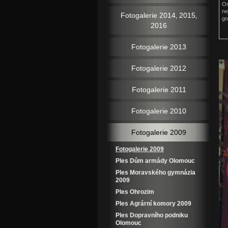
Os
ne
Fotogalerie 2014‚ 2015‚
go
2016
Fotogalerie 2013
Fotogalerie 2012
Fotogalerie 2011
Fotogalerie 2010
Fotogalerie 2009
Fotogalerie 2009
Ples Dům armády Olomouc
Ples Moravského gymnázia
2009
Ples Ohrozim
Ples Agrární komory 2009
Ples Dopravního podniku
Olomouc