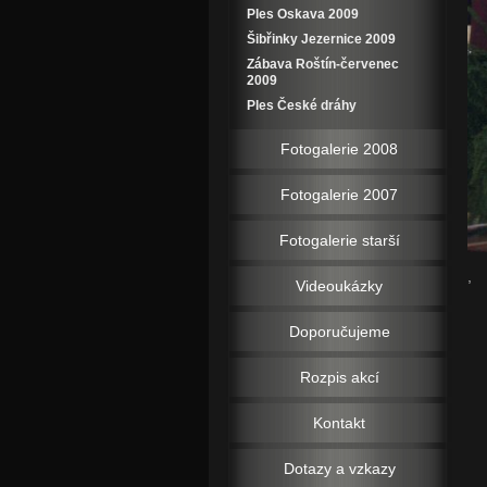
Ples Oskava 2009
Šibřinky Jezernice 2009
Zábava Roštín-červenec
2009
Ples České dráhy
Fotogalerie 2008
Fotogalerie 2007
Fotogalerie starší
,
Videoukázky
Doporučujeme
Rozpis akcí
Kontakt
Dotazy a vzkazy