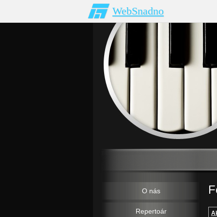
WebSnadno
F
O nás
Repertoár
Ak