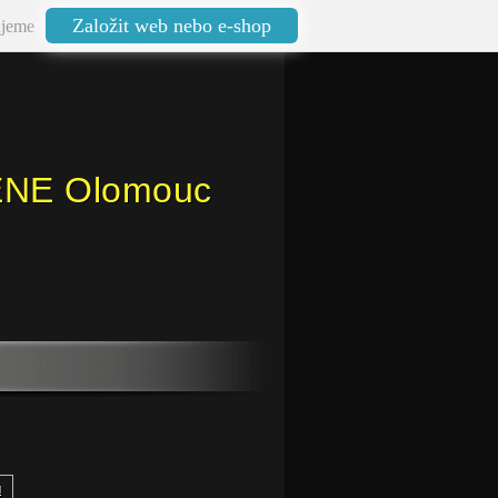
Založit web nebo e-shop
jeme
ENE Olomouc
ů