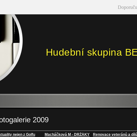
Doporuču
Hudební skupina B
otogalerie 2009
tuality nejen z Golfu
Macháčková M - DRŽÁKY
Renovace veteránů a díl