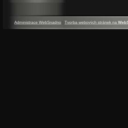
Administrace WebSnadno
|
Tvorba webových stránek na
Web