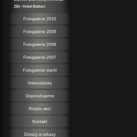
Zlín - Hotel Baltaci
Fotogalerie 2010
Fotogalerie 2009
Fotogalerie 2008
Fotogalerie 2007
Fotogalerie starší
Videoukázky
Doporučujeme
Rozpis akcí
Kontakt
Dotazy a vzkazy