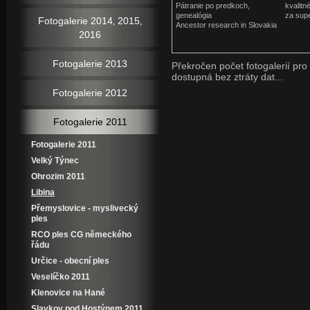
Pátranie po predkoch,
kvalitn
genealógia
za sup
Fotogalerie 2014‚ 2015‚
Ancestor research in Slovakia
2016
Fotogalerie 2013
Překročen počet fotogalerií pro 
dostupná bez ztráty dat...
Fotogalerie 2012
Fotogalerie 2011
Fotogalerie 2011
Velký Týnec
Ohrozim 2011
Libina
Přemyslovice - myslivecký
ples
RCO ples CG německého
řádu
Určice - obecní ples
Veselíčko 2011
Klenovice na Hané
Slavkov pod Hostýnem 2011