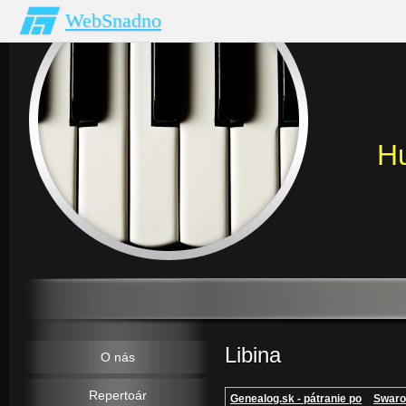
WebSnadno
H
Libina
O nás
Repertoár
Genealog.sk - pátranie po
Swaro