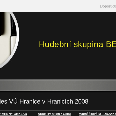
Doporuču
Hudební skupina B
les VÚ Hranice v Hranicích 2008
AMENNÝ OBKLAD
Aktuality nejen z Golfu
Macháčková M - DRŽÁK