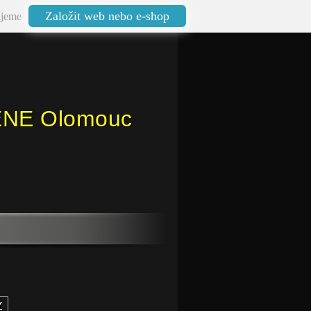
Založit web nebo e-shop
jeme
ENE Olomouc
Y