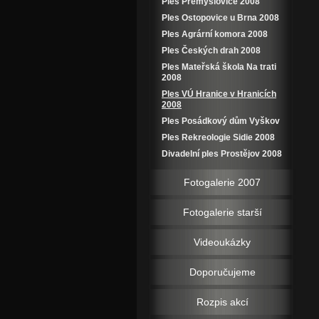
Ples Přemyslovice 2008
Ples Ostopovice u Brna 2008
Ples Agrární komora 2008
Ples Českých drah 2008
Ples Mateřská škola Na trati
2008
Ples VÚ Hranice v Hranicích
2008
Ples Posádkový dům Vyškov
Ples Rekreologie Sidie 2008
Divadelní ples Prostějov 2008
Fotogalerie 2007
Fotogalerie starší
Videoukázky
Doporučujeme
Rozpis akcí