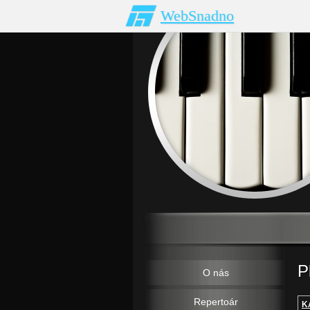
WebSnadno
P
O nás
Repertoár
K