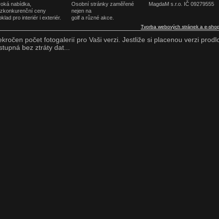
roká nabídka,
Osobní stránky zaměřené
MagdaM s.r.o. IČ 09279555
zkonkurenční ceny
nejen na
klad pro interiér i exteriér.
golf a různé akce.
Tvorba webových stránek a e-sho
ekročen počet fotogalerií pro Vaši verzi. Jestliže si placenou verzi prodl
stupná bez ztráty dat...