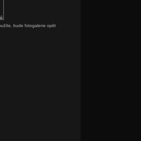
pů
oužíte, bude fotogalerie opět