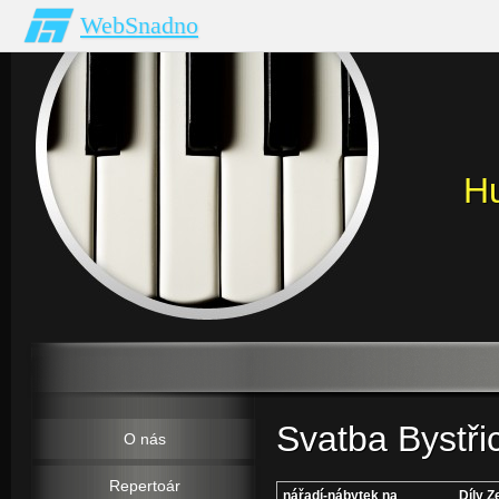
WebSnadno
H
Svatba Bystři
O nás
Repertoár
nářadí-nábytek na
Díly Z