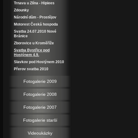
Trnava u Zlína - Hipiees
Zdounky
Národní dům - Prostějov
Motorest Česká hospoda
Svatba 24.07.2010 Nové
Bránice
Zborovice u Kroměříže
Svatba Bystřice pod
Hostýnem 4.9.
Slavkov pod Hostýnem 2010
Přerov svatba 2010
Fotogalerie 2009
Fotogalerie 2008
Fotogalerie 2007
Fotogalerie starší
Videoukázky