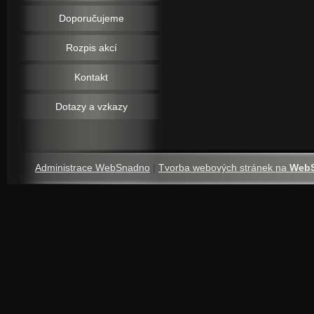
Doporučujeme
Rozpis akcí
Kontakt
Dotazy a vzkazy
Administrace WebSnadno
|
Tvorba webových stránek na
Web