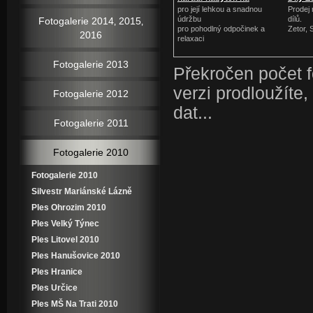
zahradu
pro její lehkou a snadnou
Prodej
údržbu
dílů.
Fotogalerie 2014‚ 2015‚
pro pohodlný odpočinek a
Zetor, 
2016
relaxaci
Fotogalerie 2013
Překročen počet fo
verzi prodloužíte,
Fotogalerie 2012
dat...
Fotogalerie 2011
Fotogalerie 2010
Fotogalerie 2010
Silvestr Mariánské Lázně
Ples Ohrozim 2010
Ples Velký Týnec
Ples Litovel 2010
Ples Hanušovice 2010
Ples Hranice
Ples Určice
Ples MŠ Na Trati 2010