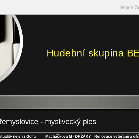
Doporuču
Hudební skupina B
řemyslovice - myslivecký ples
tuality nejen z Golfu
Macháčková M - DRŽÁKY
Renovace veteránů a díl