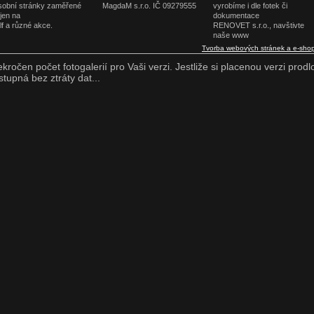
obní stránky zaměřené
MagdaM s.r.o. IČ 09279555
vyrobíme i dle fotek či
jen na
dokumentace
lf a různé akce.
RENOVET s.r.o., navštivte
naše www
Tvorba webových stránek a e-sho
ekročen počet fotogalerií pro Vaši verzi. Jestliže si placenou verzi prodl
stupná bez ztráty dat...