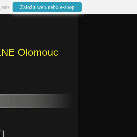
Založit web nebo e-shop
jeme
ENE Olomouc
ů