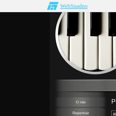
WebSnadno
P
O nás
Repertoár
Ak