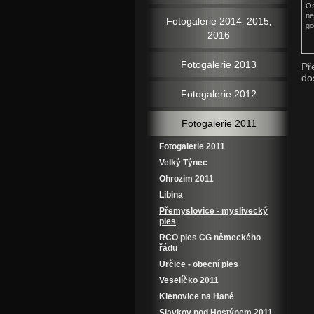
Os
ne
Fotogalerie 2014‚ 2015‚
go
2016
Fotogalerie 2013
Př
do
Fotogalerie 2012
Fotogalerie 2011
Fotogalerie 2011
Velký Týnec
Ohrozim 2011
Libina
Přemyslovice - myslivecký
ples
RCO ples CG německého
řádu
Určice - obecní ples
Veselíčko 2011
Klenovice na Hané
Slavkov pod Hostýnem 2011