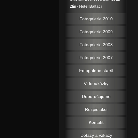
Zlín - Hotel Baltaci
Fotogalerie 2010
Fotogalerie 2009
Fotogalerie 2008
Fotogalerie 2007
Fotogalerie starší
Videoukázky
Doporučujeme
Rozpis akcí
Kontakt
Dotazy a vzkazy