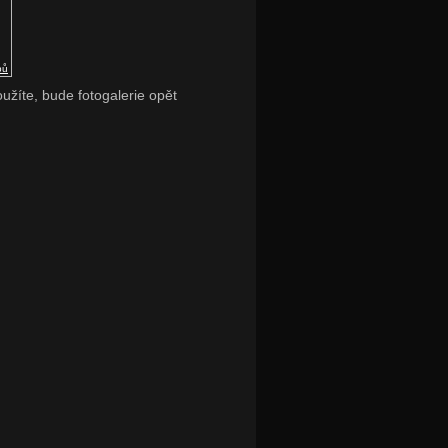
pů
oužíte, bude fotogalerie opět