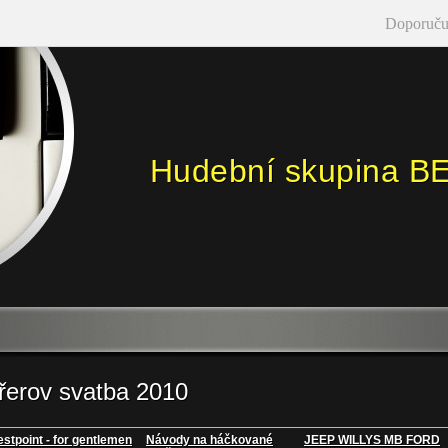
Doporuču
Hudební skupina B
řerov svatba 2010
stpoint - for gentlemen
Návody na háčkované
JEEP WILLYS MB FORD