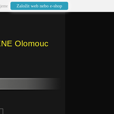
Založit web nebo e-shop
jeme
ENE Olomouc