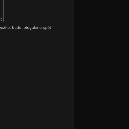
pů
oužíte, bude fotogalerie opět