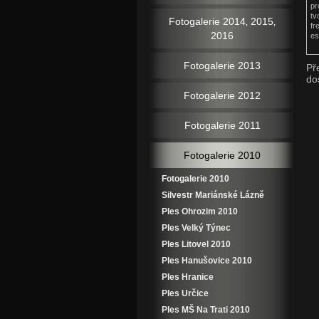
pr
tv
Fotogalerie 2014‚ 2015‚
fr
2016
es
Fotogalerie 2013
Př
do
Fotogalerie 2012
Fotogalerie 2011
Fotogalerie 2010
Fotogalerie 2010
Silvestr Mariánské Lázně
Ples Ohrozim 2010
Ples Velký Týnec
Ples Litovel 2010
Ples Hanušovice 2010
Ples Hranice
Ples Určice
Ples MŠ Na Trati 2010