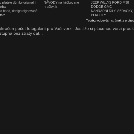
hračk
GPW
o přátele dýmky,originální
NÁVODY na háčkované
JEEP WILLYS FORD M38
orba
hračky‚ k
DODGE GMC
ee hand, design,signované,
NÁHRADNÍ DÍLY, SEDAČKY,
tate
PLACHTY
Tvorba webových stránek a e-sho
ekročen počet fotogalerií pro Vaši verzi. Jestliže si placenou verzi prodl
stupná bez ztráty dat...