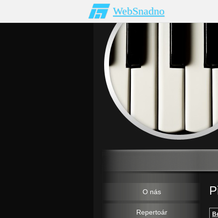
WebSnadno
P
O nás
Repertoár
Be