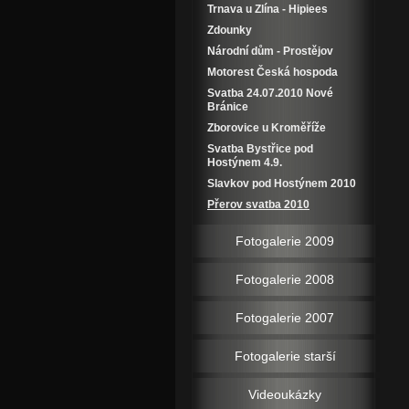
Trnava u Zlína - Hipiees
Zdounky
Národní dům - Prostějov
Motorest Česká hospoda
Svatba 24.07.2010 Nové
Bránice
Zborovice u Kroměříže
Svatba Bystřice pod
Hostýnem 4.9.
Slavkov pod Hostýnem 2010
Přerov svatba 2010
Fotogalerie 2009
Fotogalerie 2008
Fotogalerie 2007
Fotogalerie starší
Videoukázky